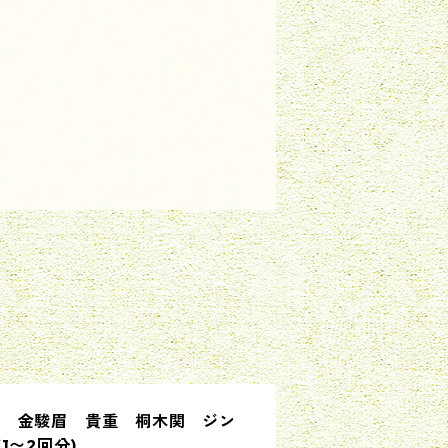
茶 金駿眉 貴重 桐木関 ジン
1〜2回分)