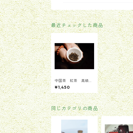
最近チェックした商品
中国茶 紅茶 高級紅
茶 金駿眉 貴重 桐
¥1,450
木関 ジンジュンメ
イ 新芽 ５g(1〜2回
分)
同じカテゴリの商品