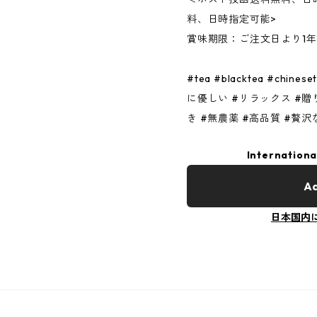
料、日時指定可能>
賞味期限：ご注文日より1
#tea #blacktea #chi
に優しい #リラックス #贈
き #無農薬 #高品質 #贅沢
Internationa
Ad
日本国内