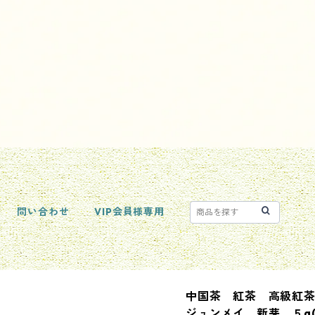
問い合わせ
VIP会員様専用
中国茶 紅茶 高級紅
ジュンメイ 新芽 ５g(