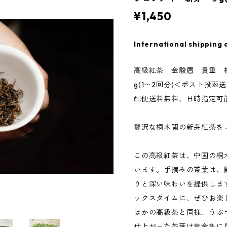
¥1,450
International shipping 
高級紅茶 金駿眉 貴重 
g(1〜2回分)＜ポスト投函
配便送料無料、日時指定可
贅沢な桐木関の新芽紅茶を
この高級紅茶は、中国の桐
います。手摘みの茶葉は、
りと深い味わいを提供しま
ックスタイムに、ぜひお楽
ほかの高級茶と同様、うぶ
仕上がった茶葉は黄金色に