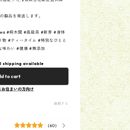
年の製品を発送します。
nesetea #桐木関 #高級茶 #新芽 #身体
り物 #ティータイム #特別なひとと
な味わい #健康 #無添加
l shipping available
d to cart
にお住まいの方向け
通報する
(60)