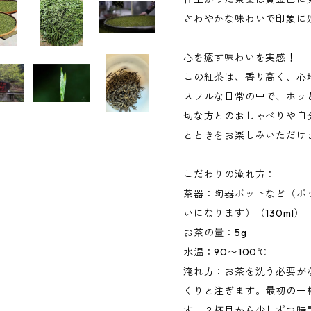
さわやかな味わいで印象に
心を癒す味わいを実感！
この紅茶は、香り高く、心
スフルな日常の中で、ホッ
切な方とのおしゃべりや自
とときをお楽しみいただけ
こだわりの淹れ方：
茶器：陶器ポットなど（ポ
いになります）（130ml）
お茶の量：5g
水温：90〜100℃
淹れ方：お茶を洗う必要が
くりと注ぎます。最初の一杯
す。２杯目から少しずつ時