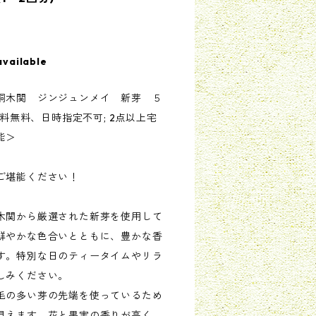
available
桐木関 ジンジュンメイ 新芽 ５
送料無料、日時指定不可; 2点以上宅
能＞
ご堪能ください！
木関から厳選された新芽を使用して
鮮やかな色合いとともに、豊かな香
す。特別な日のティータイムやリラ
しみください。
毛の多い芽の先端を使っているため
見えます。花と果実の香りが高く、