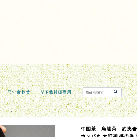
問い合わせ
VIP会員様専用
中国茶 烏龍茶 武夷岩
ホンパオ 大紅袍 桃の香