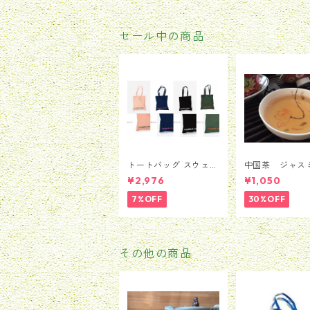
4g ポスト投
配送
セール中の商品
トートバッグ スウェー
中国茶 ジャス
デン Moderna Muse
茶 茉莉花茶 
¥2,976
¥1,050
et モデルナ 美術館 ス
ンハオウ 50
トックホルム メン
7%OFF
30%OFF
ズ レディース 男
女兼用 並行輸入品 送
料無料 カバン バッ
グ BAG かばん
その他の商品