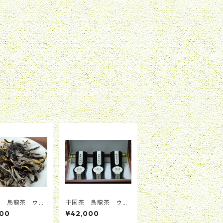
茶 烏龍茶 ウー
中国茶 烏龍茶 ウー
2024 鳳凰単叢
ロン 鳳凰単叢古樹 稀
800
¥42,000
25g
少香型コレクション