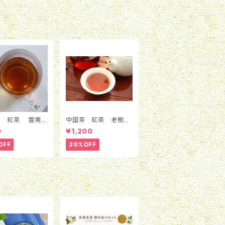
8g＊6缶 ギフトボッ
クス入り
茶 紅茶 雲南紅
中国茶 紅茶 老樹紅
0ｇ
茶 50g
0
¥1,200
OFF
20%OFF