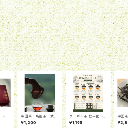
ナルH
中国茶 烏龍茶 武夷
ウーロン茶 飲み比べセ
中国
茶セッ
岩茶 ウーロン 花の
ット（8種類・各3g）
ロン 
¥1,200
¥1,195
¥2,
計18.
香り ダーホンパオ 大
雪片 