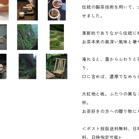
伝統の製茶技術を用いて、
せました。
革新的でありながら伝統に
お茶本来の奥深い風味と華
淹れると、蓋からふわりと
り、
口に含めば、濃厚でなめら
大紅袍と桃。ふたつの異な
杯。
お茶好きの方への贈り物に
＜ポスト投函送料無料、日時
料、日時指定可能>