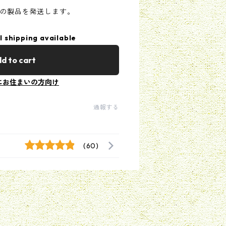
年の製品を発送します。
l shipping available
d to cart
にお住まいの方向け
通報する
(60)