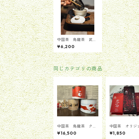
中国茶 烏龍茶 武夷
岩茶 ウーロン 花の
¥6,200
香り ダーホンパオ 大
紅袍 桃の香り オリジ
ナル商品 コスパ最強
貴重 お引き出物 プレ
ゼント ギフト 無添
同じカテゴリの商品
加 42.5g
中国茶 烏龍茶 クリ
中国茶 オリジ
スマス限定 ギフト 全
ANASOUVIお
¥16,500
¥1,850
国送料無料
ト ３種類入り 