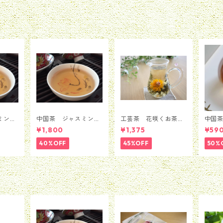
函無料
紅袍 桃の香り オリジ
ナル商品 コスパ最強
貴重 お引き出物 プレ
ゼント ギフト 無添
加 8.5g
ミン
中国茶 ジャスミン
工芸茶 花咲くお茶
中国
銀毫イ
茶 茉莉花茶 銀毫イ
バラ ローズ 5粒セ
茶 3
¥1,800
¥1,375
¥59
ｇ
ンハオウ 100ｇ
ット（1種類*5粒）
40%OFF
45%OFF
50%