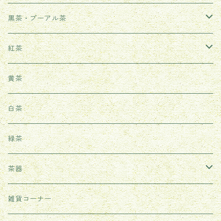
武夷岩茶
黒茶・プーアル茶
鳳凰単叢
生茶
紅茶
鉄観音
熟茶
武夷紅茶
黄茶
台湾ウーロン茶
雲南紅茶
白茶
祁門紅茶（世界三大紅茶の一つ）
緑茶
茶器
耐熱ガラス茶器
雑貨コーナー