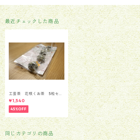
最近チェックした商品
工芸茶 花咲くお茶 5粒セッ
ト（5種類*1粒）
¥1,540
45%OFF
同じカテゴリの商品