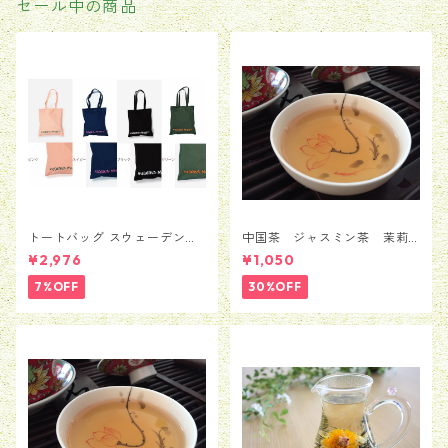
セール中の商品
トートバッグ スウェーデン
中国茶 ジャスミン茶 茉莉
Moderna Museet モデルナ 美
花茶 銀毫インハオウ 50
¥2,976
¥1,050
術館 ストックホルム メン
ｇ
ズ レディース 男女兼用
7%OFF
30%OFF
並行輸入品 送料無料 カバン
バッグ BAG かばん