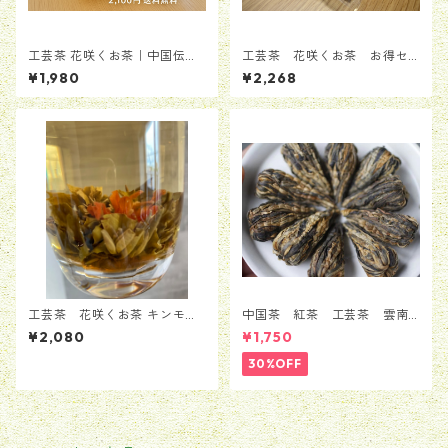
工芸茶 花咲くお茶｜中国伝統
工芸茶 花咲くお茶 お得セ
花茶 工芸茶9粒セット
ットB 9粒セット（3種類*3
¥1,980
¥2,268
粒））
工芸茶 花咲くお茶 キンモク
中国茶 紅茶 工芸茶 雲南
セイ香り「丹桂漂香」12粒
省 紅牡丹 10粒
¥2,080
¥1,750
30%OFF