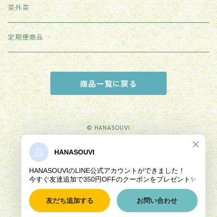
紫砂茶壺
茶外茶
その他
定期便商品
商品一覧に戻る
© HANASOUVI
Powered by