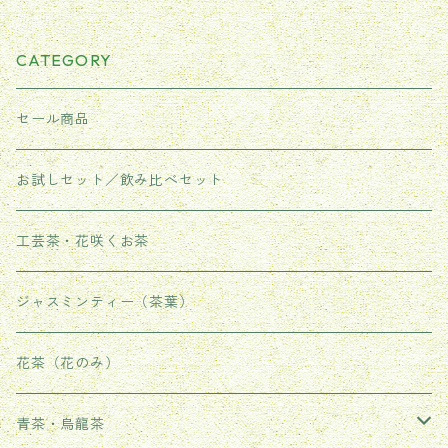
CATEGORY
セール商品
お試しセット／飲み比べセット
工芸茶・花咲くお茶
ジャスミンティー（茶葉）
花茶（花のみ）
青茶・烏龍茶