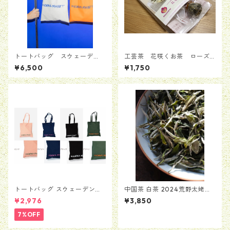
トートバッグ スウェーデ
工芸茶 花咲くお茶 ローズ
ン Moderna Museet モデル
入り・華やか 5粒セット
¥6,500
¥1,750
ナ 美術館 ストックホルム メ
ンズ レディース 男女兼
用 並行輸入品
トートバッグ スウェーデン
中国茶 白茶 2024荒野太姥山
Moderna Museet モデルナ 美
白牡丹
¥2,976
¥3,850
術館 ストックホルム メン
ズ レディース 男女兼用
7%OFF
並行輸入品 送料無料 カバン
バッグ BAG かばん