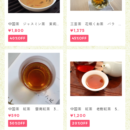
中国茶 ジャスミン茶 茉莉
工芸茶 花咲くお茶 バラ
花茶 銀毫インハオウ 100ｇ
ローズ 5粒セット（1種類*5
¥1,800
¥1,375
粒）
40%OFF
45%OFF
中国茶 紅茶 雲南紅茶 30
中国茶 紅茶 老樹紅茶 50
ｇ
g
¥590
¥1,200
50%OFF
20%OFF