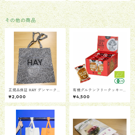
その他の商品
正規品保証 HAY デンマーク
有機グルテンフリークッキー
トートバッグ ドット カバ
オーツ麦・レーズン 1箱（20
¥2,000
¥4,500
ン バッグ BAG ヘイ か
個入）【賞味期限：2026年9
ばん 送料無料 当日翌日配送
月2日】
男女兼用