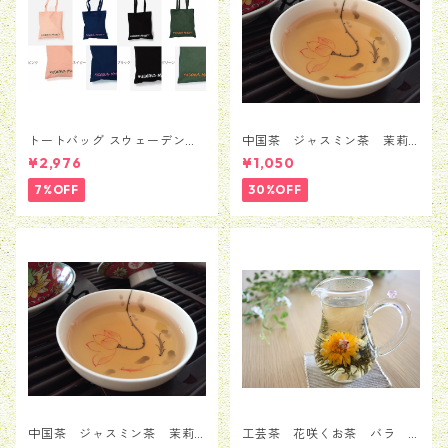
トートバッグ スウェーデン
中国茶 ジャスミン茶 茉莉
Moderna Museet モデルナ 美
花茶 銀毫インハオウ 50
¥2,976
¥1,050
術館 ストックホルム メン
ｇ
ズ レディース 男女兼用
7%OFF
30%OFF
並行輸入品 送料無料 カバン
バッグ BAG かばん
中国茶 ジャスミン茶 茉莉
工芸茶 花咲くお茶 バラ