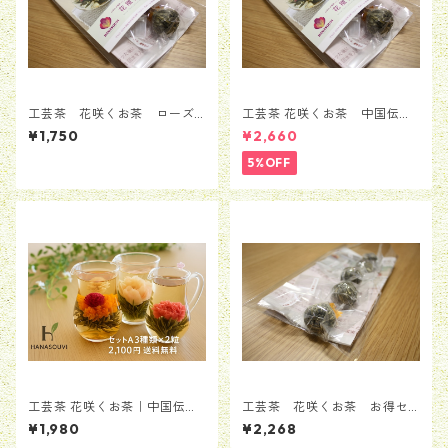
工芸茶 花咲くお茶 ローズ
工芸茶 花咲くお茶 中国伝統
入り・華やか 5粒セット
花茶 工芸茶8粒セット
¥1,750
¥2,660
5%OFF
工芸茶 花咲くお茶｜中国伝統
工芸茶 花咲くお茶 お得セ
花茶 工芸茶9粒セット
ットB 9粒セット（3種類*3
¥1,980
¥2,268
粒））