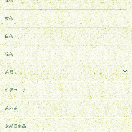
鳳凰単叢
生茶
紅茶
鉄観音
熟茶
武夷紅茶
黄茶
台湾ウーロン茶
雲南紅茶
白茶
祁門紅茶（世界三大紅茶の一つ）
緑茶
茶器
耐熱ガラス茶器
雑貨コーナー
紫砂茶壺
茶外茶
その他
定期便商品