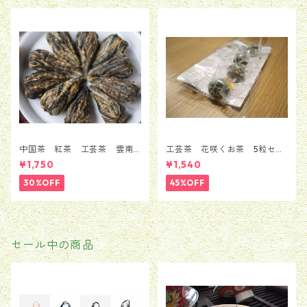
中国茶 紅茶 工芸茶 雲南
工芸茶 花咲くお茶 5粒セッ
省 紅牡丹 10粒
ト（5種類*1粒）
¥1,750
¥1,540
30%OFF
45%OFF
セール中の商品