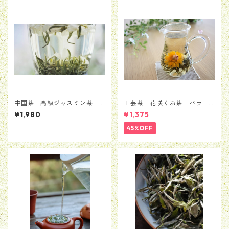
中国茶 高級ジャスミン茶
工芸茶 花咲くお茶 バラ
茉莉花茶 ジャスミンティ
ローズ 5粒セット（1種類*5
¥1,980
¥1,375
ー 25g
粒）
45%OFF