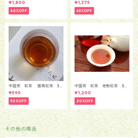
花茶 銀毫インハオウ 100ｇ
ローズ 5粒セット（1種類*5
¥1,800
¥1,375
粒）
40%OFF
45%OFF
中国茶 紅茶 雲南紅茶 30
中国茶 紅茶 老樹紅茶 50
ｇ
g
¥590
¥1,200
50%OFF
20%OFF
その他の商品