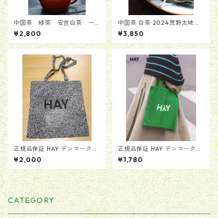
中国茶 緑茶 安吉白茶 一
中国茶 白茶 2024荒野太姥山
番摘み新茶 アンジーバイチ
白牡丹
¥2,800
¥3,850
ャ 25g
正規品保証 HAY デンマーク
正規品保証 HAY デンマーク
トートバッグ ドット カバ
トートバッグ 緑 グリー
¥2,000
¥1,780
ン バッグ BAG ヘイ か
ン カバン バッグ BAG
ばん 送料無料 当日翌日配送
ヘイ かばん 送料無料 当日
男女兼用
翌日配送 男女兼用
CATEGORY