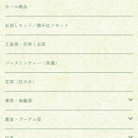
セール商品
お試しセット／飲み比べセット
工芸茶・花咲くお茶
ジャスミンティー（茶葉）
花茶（花のみ）
青茶・烏龍茶
武夷岩茶
黒茶・プーアル茶