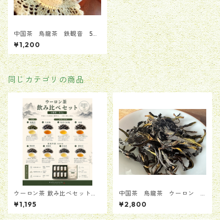
中国茶 烏龍茶 鉄観音 50
g
¥1,200
同じカテゴリの商品
ウーロン茶 飲み比べセット（8
中国茶 烏龍茶 ウーロン 2
種類・各3g）
024 鳳凰単叢 雪片 25g
¥1,195
¥2,800