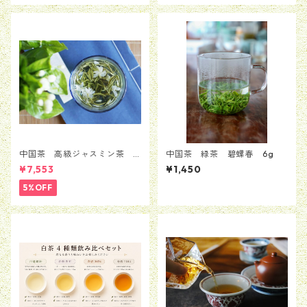
中国茶 高級ジャスミン茶
中国茶 緑茶 碧螺春 6g
茉莉花茶 ジャスミンティ
¥7,553
¥1,450
ー 100g
5%OFF