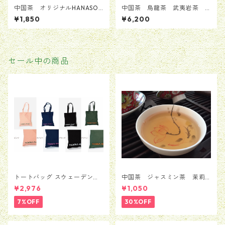
中国茶 オリジナルHANASOU
中国茶 烏龍茶 武夷岩茶
VIお茶セット ３種類入り
ウーロン 花の香り ダーホン
¥1,850
¥6,200
計18.4g ポスト投函無料配送
パオ 大紅袍 桃の香り オリジナ
ル商品 コスパ最強 貴重 お引
き出物 プレゼント ギフト 無添
加 42.5g
セール中の商品
トートバッグ スウェーデン
中国茶 ジャスミン茶 茉莉
Moderna Museet モデルナ 美
花茶 銀毫インハオウ 50
¥2,976
¥1,050
術館 ストックホルム メン
ｇ
ズ レディース 男女兼用
7%OFF
30%OFF
並行輸入品 送料無料 カバン
バッグ BAG かばん