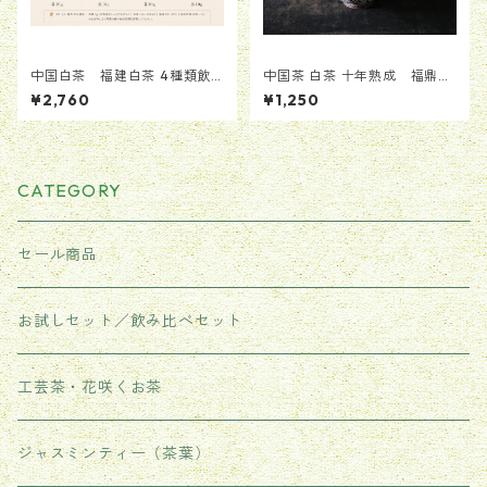
中国白茶 福建白茶 4種類飲
中国茶 白茶 十年熟成 福鼎白
み比べセット（計40g）
茶（老寿眉）25g
¥2,760
¥1,250
CATEGORY
セール商品
お試しセット／飲み比べセット
工芸茶・花咲くお茶
ジャスミンティー（茶葉）