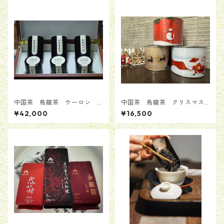
中国茶 烏龍茶 ウーロン
中国茶 烏龍茶 クリスマス
鳳凰単叢古樹 稀少香型コレク
限定 ギフト 全国送料無料
¥42,000
¥16,500
ション 8g＊6缶 ギフトボッ
クス入り