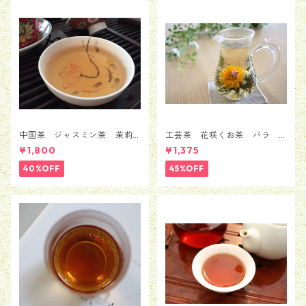
中国茶 ジャスミン茶 茉莉
工芸茶 花咲くお茶 バラ
花茶 銀毫インハオウ 100ｇ
ローズ 5粒セット（1種類*5
¥1,800
¥1,375
粒）
40%OFF
45%OFF