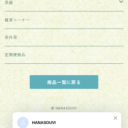
茶器
耐熱ガラス茶器
雑貨コーナー
紫砂茶壺
茶外茶
その他
定期便商品
商品一覧に戻る
© HANASOUVI
Powered by