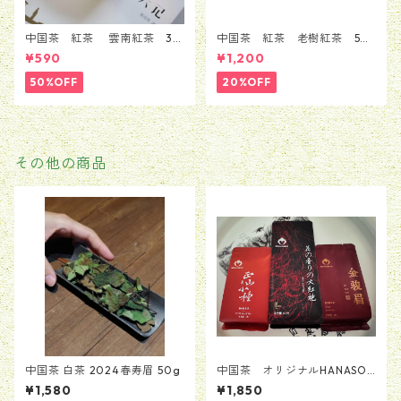
中国茶 紅茶 雲南紅茶 30
中国茶 紅茶 老樹紅茶 50
ｇ
g
¥590
¥1,200
50%OFF
20%OFF
その他の商品
中国茶 白茶 2024春寿眉 50g
中国茶 オリジナルHANASOU
VIお茶セット ３種類入り
¥1,580
¥1,850
計18.4g ポスト投函無料配送