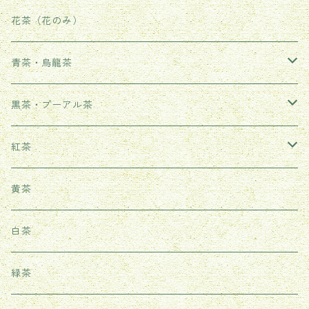
花茶（花のみ）
青茶・烏龍茶
武夷岩茶
黒茶・プーアル茶
鳳凰単叢
生茶
紅茶
鉄観音
熟茶
武夷紅茶
黄茶
台湾ウーロン茶
雲南紅茶
白茶
祁門紅茶（世界三大紅茶の一つ）
緑茶