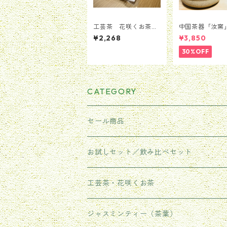
工芸茶 花咲くお茶
中国茶器「汝窯
お得セットB 9粒セッ
セット
¥2,268
¥3,850
ト（3種類*3粒））
30%OFF
CATEGORY
セール商品
お試しセット／飲み比べセット
工芸茶・花咲くお茶
ジャスミンティー（茶葉）