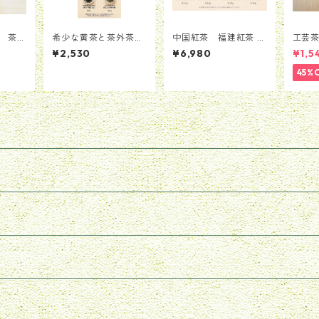
」 茶器
希少な黄茶と茶外茶
中国紅茶 福建紅茶 4
工芸
飲み比べセット 4種
種類飲み比べセット
カーネ
¥2,530
¥6,980
¥1,5
類
（計40g）
セット
45%