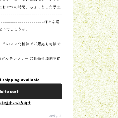
たおやつの時間、ちょっとした手土
------------------------------
------------------------様々な場
ないでしょうか。
。そのまま化粧箱でご販売も可能で
〇グルテンフリー 〇動物性原料不使
l shipping available
d to cart
にお住まいの方向け
通報する