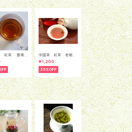
茶 紅茶 雲南紅
中国茶 紅茶 老樹紅
0ｇ
茶 50g
0
¥1,200
OFF
20%OFF