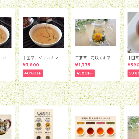
ミン
中国茶 ジャスミン
工芸茶 花咲くお茶
中国
銀毫イ
茶 茉莉花茶 銀毫イ
バラ ローズ 5粒セ
茶 3
¥1,800
¥1,375
¥59
ｇ
ンハオウ 100ｇ
ット（1種類*5粒）
40%OFF
45%OFF
50%