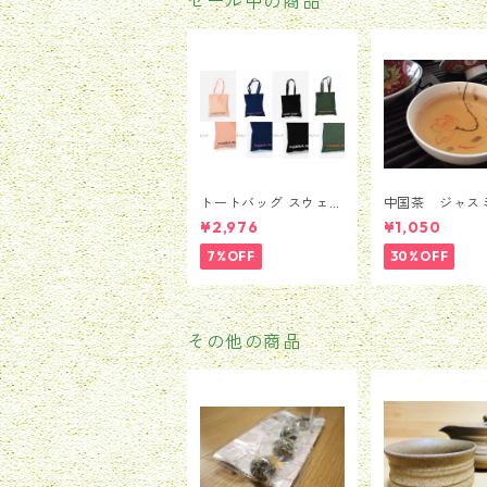
セール中の商品
トートバッグ スウェー
中国茶 ジャス
デン Moderna Muse
茶 茉莉花茶 
¥2,976
¥1,050
et モデルナ 美術館 ス
ンハオウ 50
トックホルム メン
7%OFF
30%OFF
ズ レディース 男
女兼用 並行輸入品 送
料無料 カバン バッ
グ BAG かばん
その他の商品