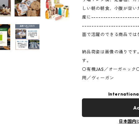
しい朝の朝食、小腹が空い
産に--------------------
---------------------
面で活躍のできる商品では
納品荷姿は画像の通りです
す。
〇有機JAS／オーガニック
用／ヴィーガン
Internationa
Ad
日本国内