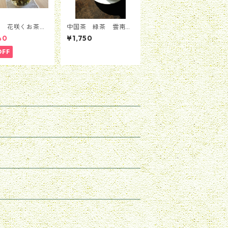
茶 花咲くお茶
中国茶 緑茶 雲南緑
ーション 5粒
茶 50g
40
¥1,750
（1種類*5粒）
OFF