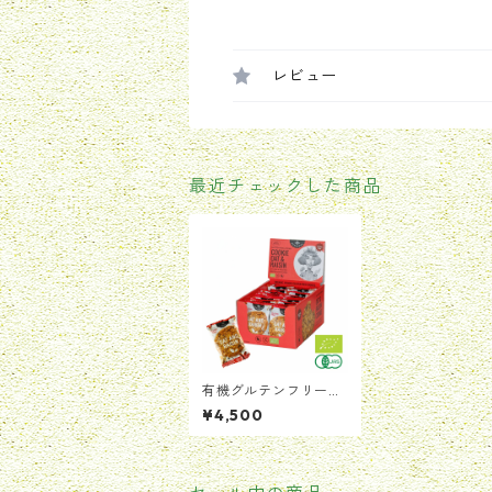
レビュー
最近チェックした商品
有機グルテンフリーク
ッキー オーツ麦・レー
¥4,500
ズン 1箱（20個入）
【賞味期限：2026年9
月2日】