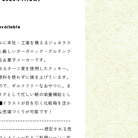
available
ルに本社・工場を構えるジェネラス
と厳しいオーガニック・グルテンフ
るお菓子メーカーです。
あるオーツ麦を使用したクッキー。
原料を使わずに焼き上げています。
ので、ギルトフリーなおやつに。ま
イクとして忙しい朝の栄養補給とし
■イラストが目を引く化粧箱を活か
な売場づくりが可能です！
------------------------------
---------------------想定される売
フェメニューなどご利用シーン：忙