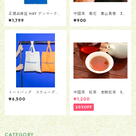
正規品保証 HAY デンマーク
中国茶 菊花 黄山貢菊 30
トートバッグ 赤ロゴ カバ
g
¥1,799
¥900
ン バッグ BAG ヘイ か
ばん 送料無料 当日翌日配送
男女兼用
トートバッグ スウェーデ
中国茶 紅茶 老樹紅茶 50
ン Moderna Museet モデル
g
¥6,500
¥1,200
ナ 美術館 ストックホルム メ
ンズ レディース 男女兼
20%OFF
用 並行輸入品
CATEGORY