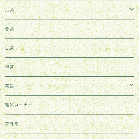
鳳凰単叢
生茶
紅茶
鉄観音
熟茶
武夷紅茶
黄茶
台湾ウーロン茶
雲南紅茶
白茶
祁門紅茶（世界三大紅茶の一つ）
緑茶
茶器
耐熱ガラス茶器
雑貨コーナー
紫砂茶壺
茶外茶