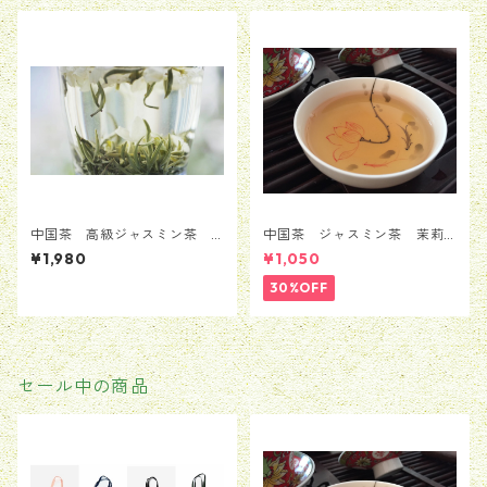
中国茶 高級ジャスミン茶
中国茶 ジャスミン茶 茉莉
茉莉花茶 ジャスミンティ
花茶 銀毫インハオウ 50
¥1,980
¥1,050
ー 25g
ｇ
30%OFF
セール中の商品