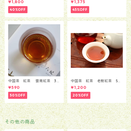
¥1,800
¥1,375
粒）
40%OFF
45%OFF
中国茶 紅茶 雲南紅茶 30
中国茶 紅茶 老樹紅茶 50
ｇ
g
¥590
¥1,200
50%OFF
20%OFF
その他の商品