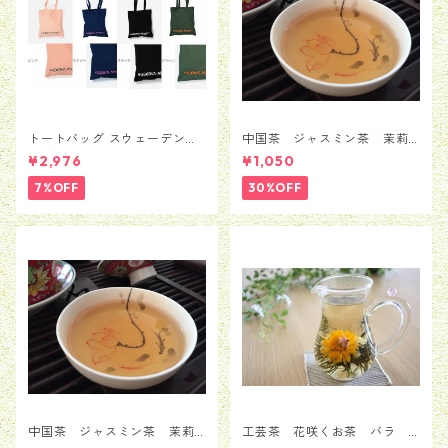
トートバッグ スウェーデン
中国茶 ジャスミン茶 茉莉
Moderna Museet モデルナ 美
花茶 銀毫インハオウ 50
¥2,976
¥1,050
術館 ストックホルム メン
ｇ
ズ レディース 男女兼用
7%OFF
30%OFF
並行輸入品 送料無料 カバン
バッグ BAG かばん
中国茶 ジャスミン茶 茉莉
工芸茶 花咲くお茶 バラ
花茶 銀毫インハオウ 100ｇ
ローズ 5粒セット（1種類*5