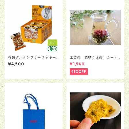
有機グルテンフリークッキー
工芸茶 花咲くお茶 カーネ
オーツ麦・チョコチップ 1箱（
ーション 5粒セット（1種類*
¥4,500
¥1,540
20個入 ）【賞味期限：2026
5粒）
年8月20日】
45%OFF