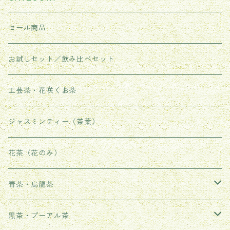
セール商品
お試しセット／飲み比べセット
工芸茶・花咲くお茶
ジャスミンティー（茶葉）
花茶（花のみ）
青茶・烏龍茶
武夷岩茶
黒茶・プーアル茶