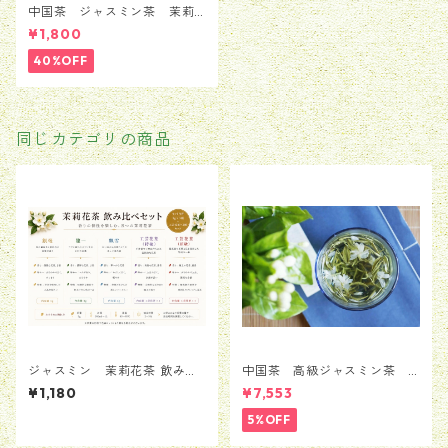
中国茶 ジャスミン茶 茉莉
花茶 銀毫インハオウ 100ｇ
¥1,800
40%OFF
同じカテゴリの商品
ジャスミン 茉莉花茶 飲み比
中国茶 高級ジャスミン茶
べセット 5種類
茉莉花茶 ジャスミンティ
¥1,180
¥7,553
ー 100g
5%OFF