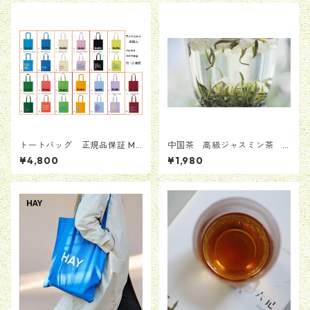
トートバッグ 正規品保証 Mo
中国茶 高級ジャスミン茶
ma モマ 男女兼用 カバン
茉莉花茶 ジャスミンティ
¥4,800
¥1,980
バッグ BAG ヘイ かばん
ー 25g