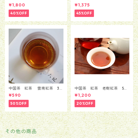
花茶 銀毫インハオウ 100ｇ
ローズ 5粒セット（1種類*5
¥1,800
¥1,375
粒）
40%OFF
45%OFF
中国茶 紅茶 雲南紅茶 30
中国茶 紅茶 老樹紅茶 50
ｇ
g
¥590
¥1,200
50%OFF
20%OFF
その他の商品