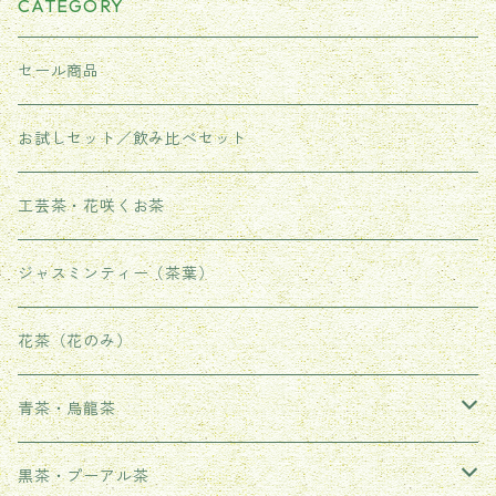
CATEGORY
セール商品
お試しセット／飲み比べセット
工芸茶・花咲くお茶
ジャスミンティー（茶葉）
花茶（花のみ）
青茶・烏龍茶
武夷岩茶
黒茶・プーアル茶