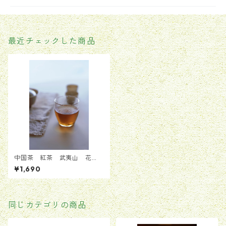
最近チェックした商品
中国茶 紅茶 武夷山 花
香 フルーツ 人気絶大 50
¥1,690
g
同じカテゴリの商品