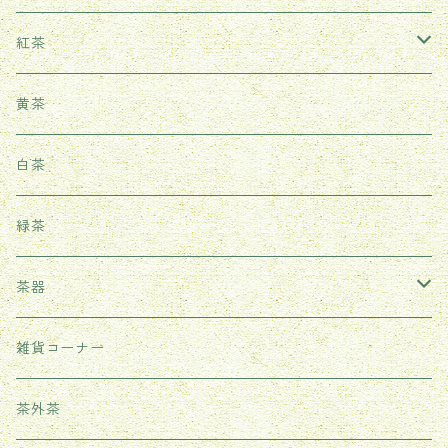
鳳凰単叢
生茶
紅茶
鉄観音
熟茶
武夷紅茶
黄茶
台湾ウーロン茶
雲南紅茶
白茶
祁門紅茶（世界三大紅茶の一つ）
緑茶
茶器
耐熱ガラス茶器
雑貨コーナー
紫砂茶壺
茶外茶