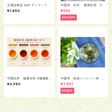
正規品保証 HAY デンマーク
中国茶 紅茶 雲南紅茶 30
トートバッグ 白ロゴ カバ
ｇ
¥1,850
¥590
ン バッグ BAG ヘイ か
ばん 送料無料 当日翌日配送
50%OFF
男女兼用
中国紅茶 福建紅茶 4種類飲
中国茶 高級ジャスミン茶
み比べセット（計40g）
茉莉花茶 ジャスミンティ
¥6,980
¥7,553
ー 100g
5%OFF