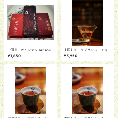
中国茶 オリジナルHANASOU
中国紅茶 ラプサンスーチョ
VIお茶セット ３種類入り
ン 正山小種 花の香り 50
¥1,850
¥3,950
計18.4g ポスト投函無料配送
g(5g*10pcs)