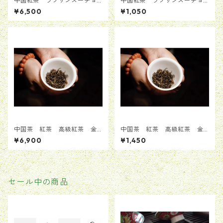
中国紅茶 ラプサンスーチョ
中国紅茶 ラプサンスーチョ
ン 正山小種 松の薪の煙で
ン 正山小種 松の薪の煙で
¥6,500
¥1,050
燻製したもの 50g(5g*10pc
燻製したもの ５g(1〜2回分)
s)
中国茶 紅茶 高級紅茶 金
中国茶 紅茶 高級紅茶 金
駿眉 貴重 桐木関 ジンジ
駿眉 貴重 桐木関 ジンジ
¥6,900
¥1,450
ュンメイ 新芽 ５0g(5ｇ*1
ュンメイ 新芽 ５g(1〜2回
0pcs)
分)
セール中の商品