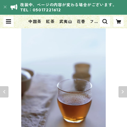
改装中、ページの内容が変わる場合がございます。
TEL：05017221612
中国茶 紅茶 武夷山 花香 フル
ーツ 人気絶大 50g | HANASOU
VI