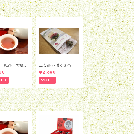
エット 普通郵便でお
届け
茶 紅茶 老樹紅
工芸茶 花咲くお茶 中
0g
国伝統花茶 工芸茶8
00
¥2,660
粒セット
OFF
5%OFF