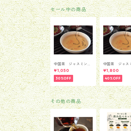
セール中の商品
中国茶 ジャスミン
中国茶 ジャス
茶 茉莉花茶 銀毫イ
茶 茉莉花茶 
¥1,050
¥1,800
ンハオウ 50ｇ
ンハオウ 100
30%OFF
40%OFF
その他の商品