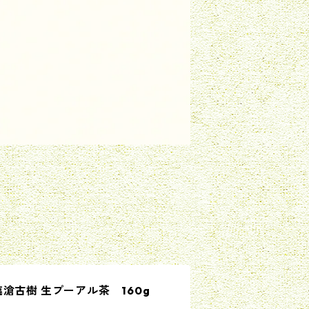
滄古樹 生プーアル茶 160g