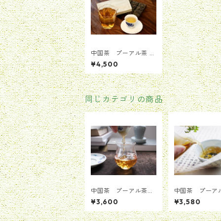
中国茶 プーアル茶
臨滄古樹 生プーアル
¥4,500
茶 160g
同じカテゴリの商品
中国茶 プーアル茶
中国茶 プー
2011年布朗喬木古樹プ
2012年布朗小
¥3,600
¥3,580
ーアル茶 生茶 25g
アル生茶 50g