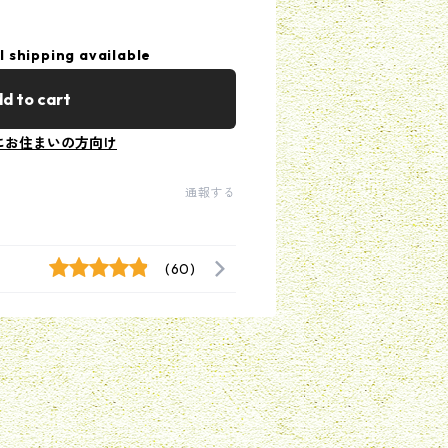
l shipping available
d to cart
にお住まいの方向け
通報する
(60)