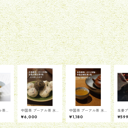
アル茶
中国茶 プーアル茶 氷
中国茶 プーアル茶 氷
生姜
喬木プー
島龍珠｜2012年製・氷
島龍珠｜2012年製・氷
¥6,000
¥1,180
¥59
島古樹生茶の6粒セッ
島古樹生茶の一粒
ト(50g±)