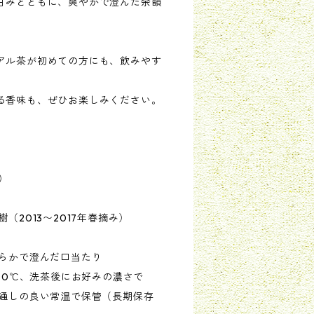
甘みとともに、爽やかで澄んだ余韻
アル茶が初めての方にも、飲みやす
。
る香味も、ぜひお楽しみください。
）
（2013〜2017年春摘み）
清らかで澄んだ口当たり
100℃、洗茶後にお好みの濃さで
風通しの良い常温で保管（長期保存