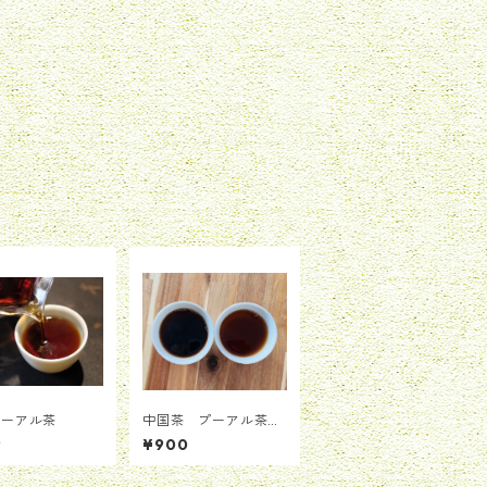
プーアル茶
中国茶 プーアル茶
粉末 エキス 茶晶
9
¥900
漢方 冷茶もOK 便
利 痛風予防 糖尿病
予防 新陳代謝 ダイ