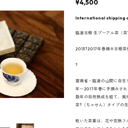
¥4,500
International shipping 
臨滄古樹 生プーアル茶（茶
2013?2017年春摘み古
?
雲南省・臨滄の山間に自生す
年〜2017年春に手摘みさ
数年の自然熟成を経て、風
茶?（ちゃせん）タイプの
乾いた茶葉は、花や完熟フ