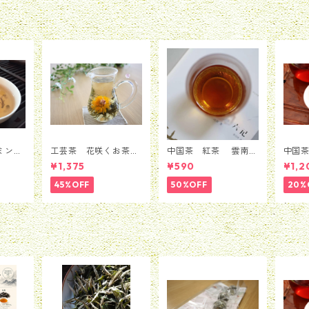
ミン
工芸茶 花咲くお茶
中国茶 紅茶 雲南紅
中国
銀毫イ
バラ ローズ 5粒セ
茶 30ｇ
茶 5
¥1,375
¥590
¥1,2
ｇ
ット（1種類*5粒）
45%OFF
50%OFF
20%