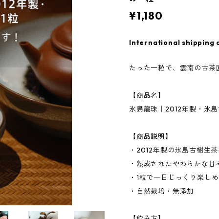
¥1,180
International shipping 
たった一粒で、雲南の古茶
【商品名】
氷島龍珠｜2012年製・氷
【商品説明】
・2012年製の氷島古樹生
・熟成されたやわらかな甘
・1粒で一日じっくり楽し
・自然栽培・無添加
【飲み方】