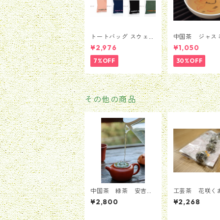
トートバッグ スウェー
中国茶 ジャス
デン Moderna Muse
茶 茉莉花茶 
¥2,976
¥1,050
et モデルナ 美術館 ス
ンハオウ 50
トックホルム メン
7%OFF
30%OFF
ズ レディース 男
女兼用 並行輸入品 送
料無料 カバン バッ
グ BAG かばん
その他の商品
中国茶 緑茶 安吉白
工芸茶 花咲
茶 一番摘み新茶 ア
お得セットB 9
¥2,800
¥2,268
ンジーバイチャ 25g
ト（3種類*3粒