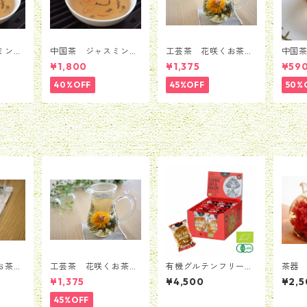
ミン
中国茶 ジャスミン
工芸茶 花咲くお茶
中国
銀毫イ
茶 茉莉花茶 銀毫イ
バラ ローズ 5粒セ
茶 3
¥1,800
¥1,375
¥59
ｇ
ンハオウ 100ｇ
ット（1種類*5粒）
40%OFF
45%OFF
50%
くお茶
工芸茶 花咲くお茶
有機グルテンフリーク
茶器
粒セッ
バラ ローズ 5粒セ
ッキー オーツ麦・レー
し付き
¥1,375
¥4,500
¥2,5
））
ット（1種類*5粒）
ズン 1箱（20個入）
ト 1つ
【賞味期限：2026年9
45%OFF