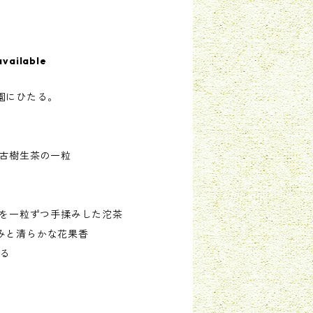
available
園にひたる。
島古樹生茶の一粒
茶を一粒ずつ手揉みした沱茶
みと清らかな花果香
める