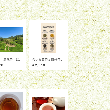
薬 烏龍茶 武夷
希少な黄茶と茶外茶
燕子窠肉桂（生態
飲み比べセット 4種
90
¥2,530
 自然豊かな茶園
類
た岩茶）25g