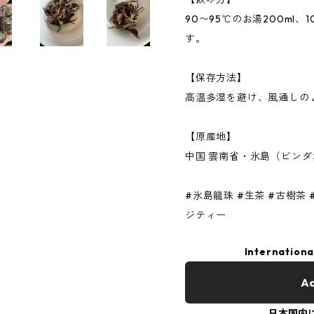
90〜95℃のお湯200ml
す。
【保存方法】
高温多湿を避け、風通しの
【原産地】
中国 雲南省・氷島（ビンダ
#氷島龍珠 #生茶 #古樹茶
ジティー
Internationa
Ad
日本国内