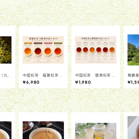
（九
中国紅茶 福建紅茶 4
中国紅茶 雲南紅茶 6
無農
種類飲み比べセット
種類飲み比べセット
岩茶 
¥6,980
¥1,980
¥1,5
（計40g）
（計60g）
茶園/
で育っ