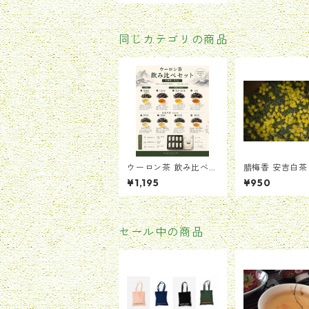
同じカテゴリの商品
ウーロン茶 飲み比べセ
腊梅香 安吉白茶
ット（8種類・各3g）
窨）10g
¥1,195
¥950
セール中の商品