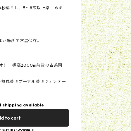
、10秒蒸らし、5〜8煎以上楽しめま
よい場所で常温保存。
オ）｜標高2000m前後の古茶園
 #熟成茶 #プーアル茶 #ヴィンテー
l shipping available
d to cart
にお住まいの方向け