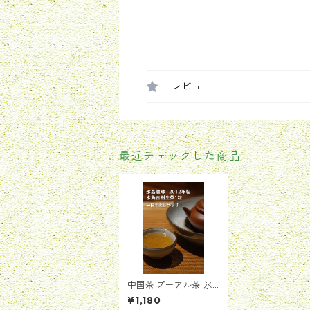
レビュー
最近チェックした商品
中国茶 プーアル茶 氷
島龍珠｜2012年製・氷
¥1,180
島古樹生茶の一粒