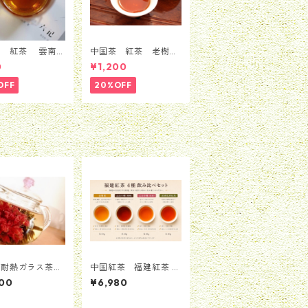
茶 紅茶 雲南紅
中国茶 紅茶 老樹紅
0ｇ
茶 50g
0
¥1,200
OFF
20%OFF
 耐熱ガラス茶漉
中国紅茶 福建紅茶 4
 人気ピンクポッ
種類飲み比べセット
00
¥6,980
（計40g）