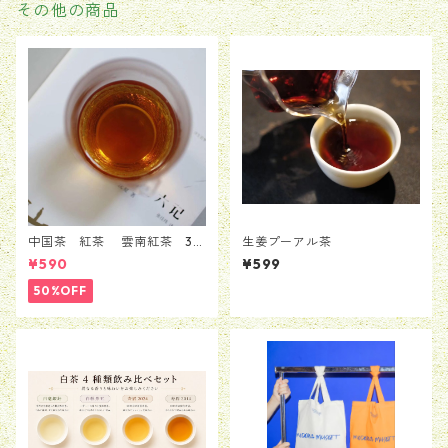
その他の商品
中国茶 紅茶 雲南紅茶 30
生姜プーアル茶
ｇ
¥590
¥599
50%OFF