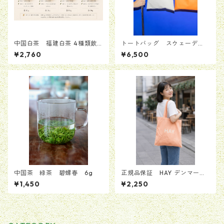
中国白茶 福建白茶 4種類飲
トートバッグ スウェーデ
み比べセット（計40g）
ン Moderna Museet モデル
¥2,760
¥6,500
ナ 美術館 ストックホルム メ
ンズ レディース 男女兼
用 並行輸入品
中国茶 緑茶 碧螺春 6g
正規品保証 HAY デンマー
ク トートバッグ 2024年
¥1,450
¥2,250
限定カラー トートバッグ
ピーチ さくら 桃 桜