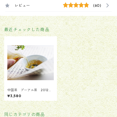
レビュー
(60)
最近チェックした商品
中国茶 プーアル茶 2012年
布朗小喬木プーアル生茶 50
¥3,580
g
同じカテゴリの商品