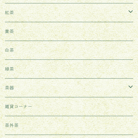
鳳凰単叢
生茶
紅茶
鉄観音
熟茶
武夷紅茶
黄茶
台湾ウーロン茶
雲南紅茶
白茶
祁門紅茶（世界三大紅茶の一つ）
緑茶
茶器
耐熱ガラス茶器
雑貨コーナー
紫砂茶壺
茶外茶