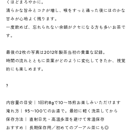
くほどまろやかに。
清らかな旨みとコクが増し、喉をすっと通った後にほのかな
甘みが心地よく残ります。
一度飲めば、忘れられない余韻がクセになる方も多いお茶で
す。
最後の2枚の写真は2012年製茶当初の貴重な記録。
時間の流れとともに茶葉がどのように変化してきたか、視覚
的にも楽しめます。
?
内容量の目安｜ 1回約8gで10〜15煎お楽しみいただけます
淹れ方｜ 95〜100℃のお湯で。最初に軽く洗茶してから
保存方法｜ 直射日光・高温多湿を避けて常温保存
おすすめ｜ 長期保存用／初めてのプーアル茶にも◎