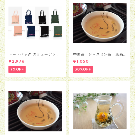
トートバッグ スウェーデン
中国茶 ジャスミン茶 茉莉
Moderna Museet モデルナ 美
花茶 銀毫インハオウ 50
¥2,976
¥1,050
術館 ストックホルム メン
ｇ
ズ レディース 男女兼用
7%OFF
30%OFF
並行輸入品 送料無料 カバン
バッグ BAG かばん