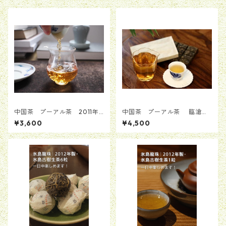
中国茶 プーアル茶 2011年
中国茶 プーアル茶 臨滄古
布朗喬木古樹プーアル茶 生
樹 生プーアル茶 160g
¥3,600
¥4,500
茶 25g