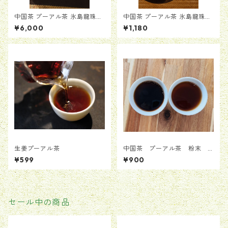
中国茶 プーアル茶 氷島龍珠｜
中国茶 プーアル茶 氷島龍珠｜
2012年製・氷島古樹生茶の6
2012年製・氷島古樹生茶の一
¥6,000
¥1,180
粒セット(50g±)
粒
生姜プーアル茶
中国茶 プーアル茶 粉末
エキス 茶晶 漢方 冷茶もO
¥599
¥900
K 便利 痛風予防 糖尿病予
防 新陳代謝 ダイエット
普通郵便でお届け
セール中の商品