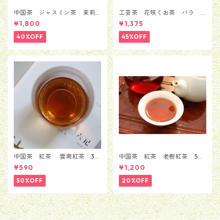
中国茶 ジャスミン茶 茉莉
工芸茶 花咲くお茶 バラ
花茶 銀毫インハオウ 100ｇ
ローズ 5粒セット（1種類*5
¥1,800
¥1,375
粒）
40%OFF
45%OFF
中国茶 紅茶 雲南紅茶 30
中国茶 紅茶 老樹紅茶 50
ｇ
g
¥590
¥1,200
50%OFF
20%OFF