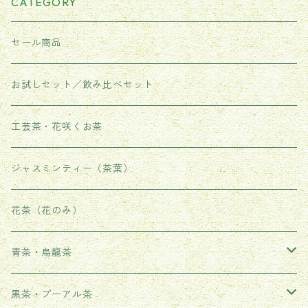
CATEGORY
セール商品
お試しセット／飲み比べセット
工芸茶・花咲くお茶
ジャスミンティー（茶葉）
花茶（花のみ）
青茶・烏龍茶
武夷岩茶
黒茶・プーアル茶