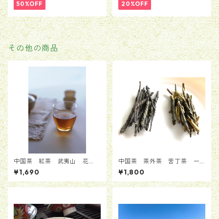
50%OFF
20%OFF
その他の商品
中国茶 紅茶 武夷山 花
中国茶 茶外茶 苦丁茶 一
香 フルーツ 人気絶大 50
葉茶 ２種類から選べれる
¥1,690
¥1,800
g