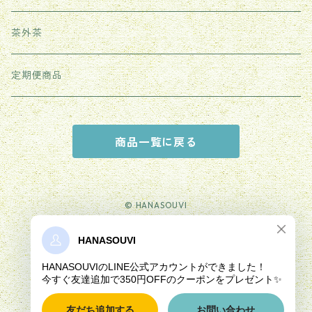
紫砂茶壺
茶外茶
その他
定期便商品
商品一覧に戻る
© HANASOUVI
Powered by