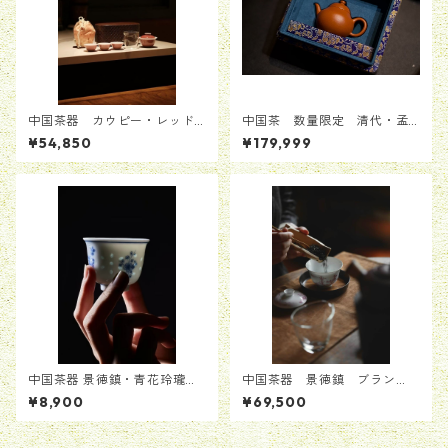
中国茶器 カウピー・レッド
中国茶 数量限定 清代・孟
磁器 携帯用工夫茶器セット
臣写し 梨形朱泥急須
¥54,850
¥179,999
（手描き青花魚藻文様）
中国茶器 景徳鎮・青花玲瓏
中国茶器 景徳鎮 ブラン
杯 掌に光が宿る伝統工芸茶
ド 数量限定版 完売品 茶
¥8,900
¥69,500
器 中国伝統工芸「玲瓏磁」
器セット 手書き 送料無料
1970年代復刻 玲瓏茶杯 55m
l 透かし彫り茶器 2客セット