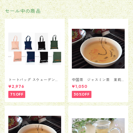
セール中の商品
トートバッグ スウェーデン
中国茶 ジャスミン茶 茉莉
Moderna Museet モデルナ 美
花茶 銀毫インハオウ 50
¥2,976
¥1,050
術館 ストックホルム メン
ｇ
ズ レディース 男女兼用
7%OFF
30%OFF
並行輸入品 送料無料 カバン
バッグ BAG かばん