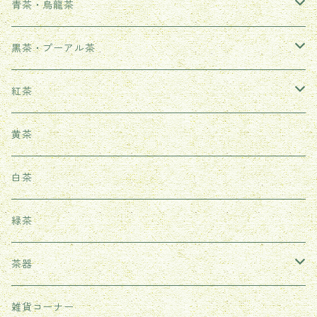
青茶・烏龍茶
武夷岩茶
黒茶・プーアル茶
鳳凰単叢
生茶
紅茶
鉄観音
熟茶
武夷紅茶
黄茶
台湾ウーロン茶
雲南紅茶
白茶
祁門紅茶（世界三大紅茶の一つ）
緑茶
茶器
耐熱ガラス茶器
雑貨コーナー