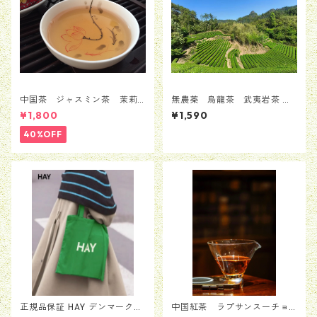
中国茶 ジャスミン茶 茉莉
無農薬 烏龍茶 武夷岩茶 燕
花茶 銀毫インハオウ 100ｇ
子窠肉桂（生態茶園/ 自然豊か
¥1,800
¥1,590
な茶園で育った岩茶）25g
40%OFF
正規品保証 HAY デンマーク
中国紅茶 ラプサンスーチョ