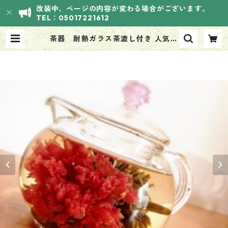
改装中、ページの内容が変わる場合がございます。
TEL：05017221612
茶器 耐熱ガラス茶漉し付き 人気ピ
ンクポット 1つ | HANASOUVI