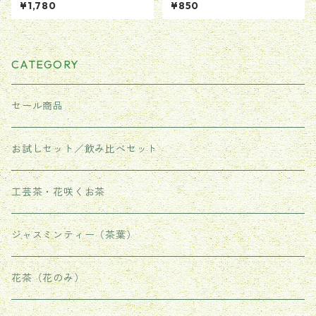
トートバッグ 緑 グリー
ン 正山小種 花の香り ５g
¥1,780
¥850
ン カバン バッグ BAG
(1〜2回分)
ヘイ かばん 送料無料 当日
翌日配送 男女兼用
CATEGORY
セール商品
お試しセット／飲み比べセット
工芸茶・花咲くお茶
ジャスミンティー（茶葉）
花茶（花のみ）