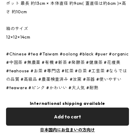
ポット 最長 約13cm × 本体直径 約9cm( 蓋直径は約6cm )×高
さ 約10cm
箱のサイズ
12×12×14cm
#Chinese #tea #Taiwam #oolong #black #puer #organic
#中国茶 #無農薬 #有機 #新茶 #発酵茶 #健康茶 #花痩美
#teahouse #お茶 #専門店 #紅茶 #白茶 #工芸茶 #ならでは
の品質 #高級品 #農薬検査済み #汝窯 #茶器 #使いやすい
#teaware #ピンク #かわいい #大人気 #耐熱
International shipping available
Add to cart
日本国内にお住まいの方向け