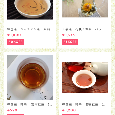
中国茶 ジャスミン茶 茉莉
工芸茶 花咲くお茶 バラ
花茶 銀毫インハオウ 100ｇ
ローズ 5粒セット（1種類*5
¥1,800
¥1,375
粒）
40%OFF
45%OFF
中国茶 紅茶 雲南紅茶 30
中国茶 紅茶 老樹紅茶 50
ｇ
g
¥590
¥1,200