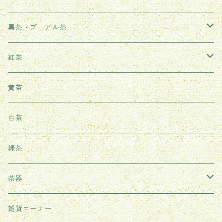
武夷岩茶
黒茶・プーアル茶
鳳凰単叢
生茶
紅茶
鉄観音
熟茶
武夷紅茶
黄茶
台湾ウーロン茶
雲南紅茶
白茶
祁門紅茶（世界三大紅茶の一つ）
緑茶
茶器
耐熱ガラス茶器
雑貨コーナー