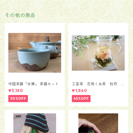
その他の商品
中国茶器「汝窯」 茶器セット
工芸茶 花咲くお茶 牡丹 5
粒セット（1種類*5粒）
¥3,150
¥1,540
30%OFF
45%OFF