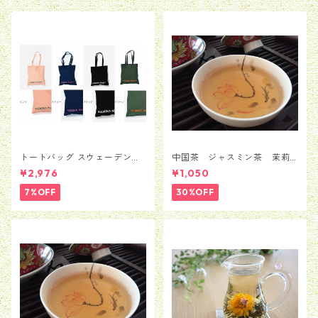
トートバッグ スウェーデン
中国茶 ジャスミン茶 茉莉
Moderna Museet モデルナ 美
花茶 銀毫インハオウ 50
¥2,976
¥1,050
術館 ストックホルム メン
ｇ
ズ レディース 男女兼用
7%OFF
30%OFF
並行輸入品 送料無料 カバン
バッグ BAG かばん