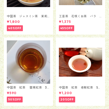
中国茶 ジャスミン茶 茉莉
工芸茶 花咲くお茶 バラ
花茶 銀毫インハオウ 100ｇ
ローズ 5粒セット（1種類*5
¥1,800
¥1,375
粒）
40%OFF
45%OFF
中国茶 紅茶 雲南紅茶 30
中国茶 紅茶 老樹紅茶 50
ｇ
g
¥590
¥1,200
50%OFF
20%OFF