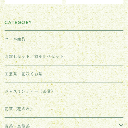
CATEGORY
セール商品
お試しセット／飲み比べセット
工芸茶・花咲くお茶
ジャスミンティー（茶葉）
花茶（花のみ）
青茶・烏龍茶