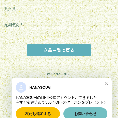
紫砂茶壺
茶外茶
その他
定期便商品
商品一覧に戻る
© HANASOUVI
Powered by