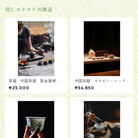
同じカテゴリの商品
茶器 中国茶器 紫金蓋碗
中国茶器 カウピー・レッド
手作り 送料無料
磁器 携帯用工夫茶器セット
¥25,000
¥54,850
（手描き青花魚藻文様）