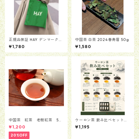
正規品保証 HAY デンマーク
中国茶 白茶 2024春寿眉 50g
トートバッグ 緑 グリー
¥1,780
¥1,580
ン カバン バッグ BAG
ヘイ かばん 送料無料 当日
翌日配送 男女兼用
中国茶 紅茶 老樹紅茶 50
ウーロン茶 飲み比べセット（8
g
種類・各3g）
¥1,200
¥1,195
20%OFF