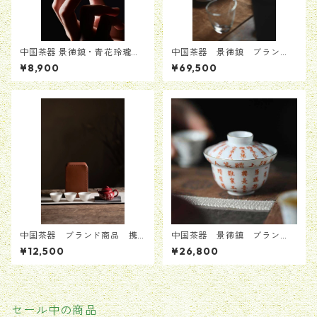
中国茶器 景徳鎮・青花玲瓏
中国茶器 景徳鎮 ブラン
杯 掌に光が宿る伝統工芸茶
ド 数量限定版 完売品 茶
¥8,900
¥69,500
器 中国伝統工芸「玲瓏磁」
器セット 手書き 送料無料
1970年代復刻 玲瓏茶杯 55m
l 透かし彫り茶器 2客セット
中国茶器 ブランド商品 携
中国茶器 景徳鎮 ブラン
帯用茶器セット 送料無料
ド 数量限定版 完売品 蓋
¥12,500
¥26,800
碗 ガイワン 送料無料
セール中の商品