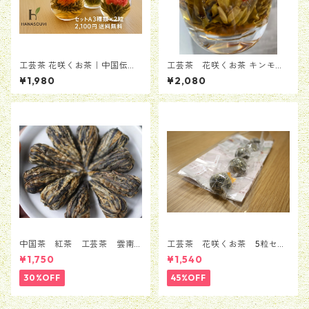
工芸茶 花咲くお茶｜中国伝統
工芸茶 花咲くお茶 キンモク
花茶 工芸茶9粒セット
セイ香り「丹桂漂香」12粒
¥1,980
¥2,080
中国茶 紅茶 工芸茶 雲南
工芸茶 花咲くお茶 5粒セッ
省 紅牡丹 10粒
ト（5種類*1粒）
¥1,750
¥1,540
30%OFF
45%OFF