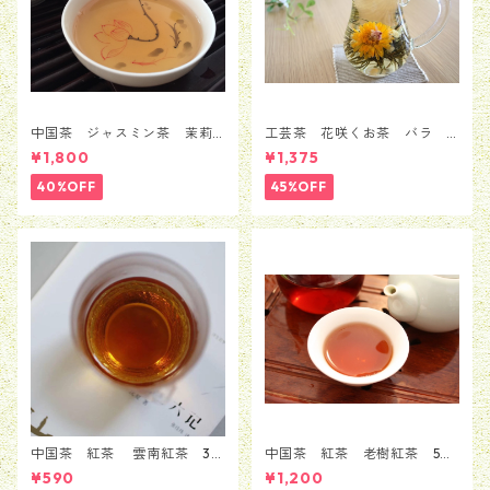
中国茶 ジャスミン茶 茉莉
工芸茶 花咲くお茶 バラ
花茶 銀毫インハオウ 100ｇ
ローズ 5粒セット（1種類*5
¥1,800
¥1,375
粒）
40%OFF
45%OFF
中国茶 紅茶 雲南紅茶 30
中国茶 紅茶 老樹紅茶 50
ｇ
g
¥590
¥1,200