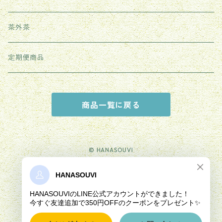
紫砂茶壺
茶外茶
その他
定期便商品
商品一覧に戻る
© HANASOUVI
Powered by