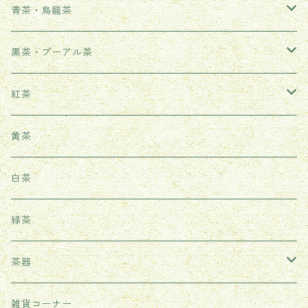
青茶・烏龍茶
武夷岩茶
黒茶・プーアル茶
鳳凰単叢
生茶
紅茶
鉄観音
熟茶
武夷紅茶
黄茶
台湾ウーロン茶
雲南紅茶
白茶
祁門紅茶（世界三大紅茶の一つ）
緑茶
茶器
耐熱ガラス茶器
雑貨コーナー