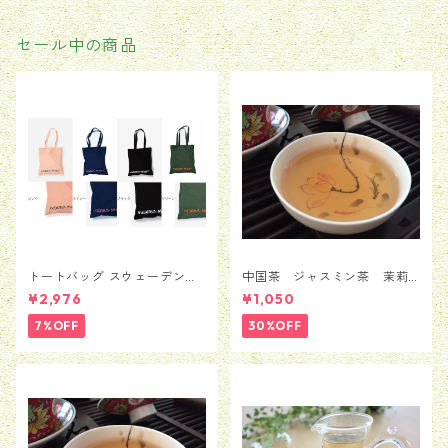
セール中の商品
トートバッグ スウェーデン
中国茶 ジャスミン茶 茉莉
Moderna Museet モデルナ 美
花茶 銀毫インハオウ 50
¥2,976
¥1,050
術館 ストックホルム メン
ｇ
ズ レディース 男女兼用
7%OFF
30%OFF
並行輸入品 送料無料 カバン
バッグ BAG かばん