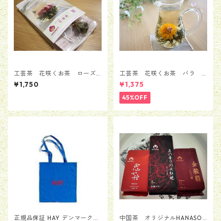
工芸茶 花咲くお茶 ローズ
工芸茶 花咲くお茶 バラ
入り・華やか 5粒セット
ローズ 5粒セット（1種類*5
¥1,750
¥1,375
粒）
45%OFF
正規品保証 HAY デンマーク
中国茶 オリジナルHANASOU