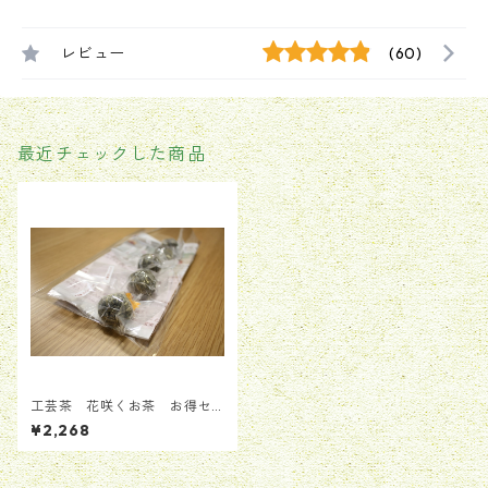
レビュー
(60)
最近チェックした商品
工芸茶 花咲くお茶 お得セ
ットB 9粒セット（3種類*3
¥2,268
粒））