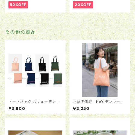
50%OFF
20%OFF
その他の商品
トートバッグ スウェーデン
正規品保証 HAY デンマー
Moderna Museet モデルナ 美
ク トートバッグ 2024年
¥3,800
¥2,250
術館 ストックホルム 送料無
限定カラー トートバッグ
料
ピーチ さくら 桃 桜