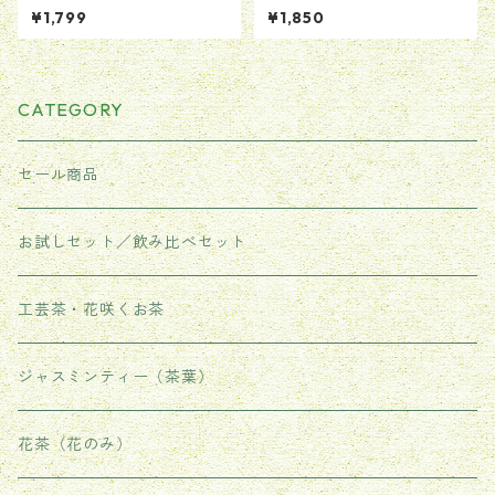
トートバッグ 赤ロゴ カバ
VIお茶セット ３種類入り
¥1,799
¥1,850
ン バッグ BAG ヘイ か
計18.4g ポスト投函無料配送
ばん 送料無料 当日翌日配送
男女兼用
CATEGORY
セール商品
お試しセット／飲み比べセット
工芸茶・花咲くお茶
ジャスミンティー（茶葉）
花茶（花のみ）