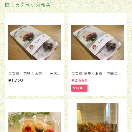
同じカテゴリの商品
工芸茶 花咲くお茶 ローズ
工芸茶 花咲くお茶 中国伝統
入り・華やか 5粒セット
花茶 工芸茶8粒セット
¥1,750
¥2,660
5%OFF